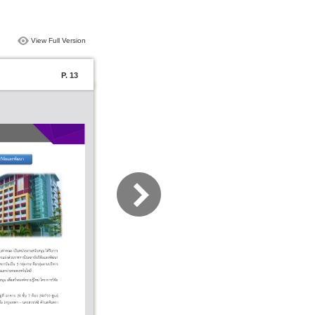
View Full Version
P. 13