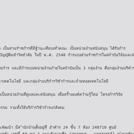
 เป็นส่วนรำชกำรที่มีฐำนะเทียบเท่ำคณะ เป็นหน่วยงำนสนับสนุน ได้รับกำร
ำชบัญญัติมหำวิทยำลัย ในปี พ.ศ. 2548 กำรแบ่งส่วนรำชกำรในสถำบันวิจัยและ
นวยกำร และมีกำรแบ่งหน่วยงำนภำยในสถำบันเป็น 3 กลุ่มงำน คือกลุ่มงำนบริหำ
ฒนำเทคโนโลยี และกลุ่มงำนบริกำรวิชำกำรและถ่ำยทอดเทคโนโลยี
ป็นหน่วยงำนที่ดูแลและสนับสนุน เพื่อสร้ำงองค์ควำมรู้ใหม่ โครงกำรวิจัย
กรรม รวมทั้งให้บริกำรวิชำกำรแก่สังคม
และพัฒนำ มีส ำนักงำนตั้งอยู่ที่ อำคำร 24 ชั้น 7 ห้อง 240710 ศูนย์
ันตรำ เลขที่ 60 หมู่ 3 ถนนสำยเอเชีย (กรุงเทพฯ – นครสวรรค์) ต ำบลหัน