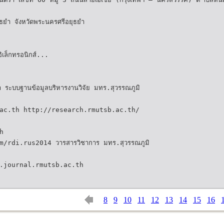
ธยำ จังหวัดพระนครศรีอยุธยำ
อิเล็กทรอนิกส์...
า ระบบฐานข้อมูลบริหารงานวิจัย มทร.สุวรรณภูมิ
ac.th http://research.rmutsb.ac.th/
h
/rdi.rus2014 วารสารวิชาการ มทร.สุวรรณภูมิ
.journal.rmutsb.ac.th
8
9
10
11
12
13
14
15
16