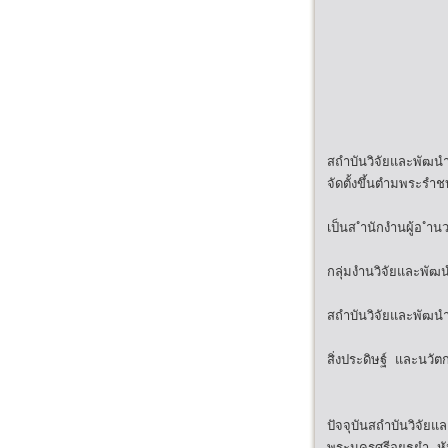
สถำบันวิจัยและพัฒนำ
จัดตั้งขึ้นตำมพระร
เป็นส ำนักงำนผู้อ ำ
กลุ่มงำนวิจัยและพั
สถำบันวิจัยและพัฒนำเ
สิ่งประดิษฐ์ และนวัต
ปัจจุบันสถำบันวิจัย
พระนครศรีอยุธยำ ห