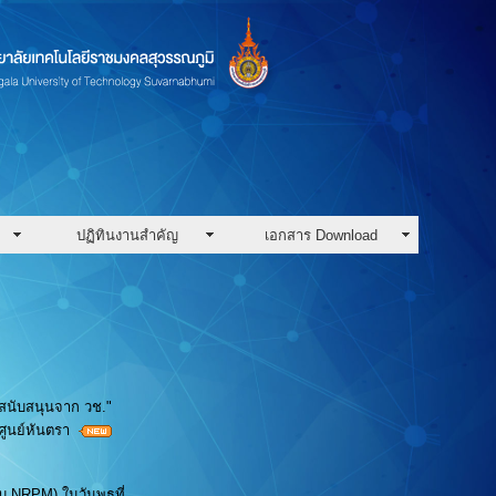
ปฏิทินงานสำคัญ
เอกสาร Download
รสนับสนุนจาก วช."
ศูนย์หันตรา
บ NRPM) ในวันพุธที่