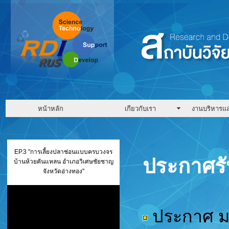
หน้าหลัก
เกียวกับเรา
งานบริหารแ
EP.3 "การเลี้ยงปลาช่อนแบบครบวงจร
ประกาศรับ
บ้านห้วยคันแหลน อำเภอวิเศษชัยชาญ
จังหวัดอ่างทอง"
ประกาศ มท