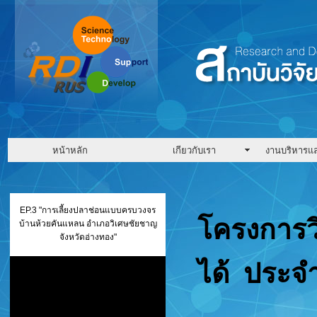
หน้าหลัก
เกียวกับเรา
งานบริหารแ
EP.3 "การเลี้ยงปลาช่อนแบบครบวงจร
โครงการว
บ้านห้วยคันแหลน อำเภอวิเศษชัยชาญ
จังหวัดอ่างทอง"
ได้ ประจำ