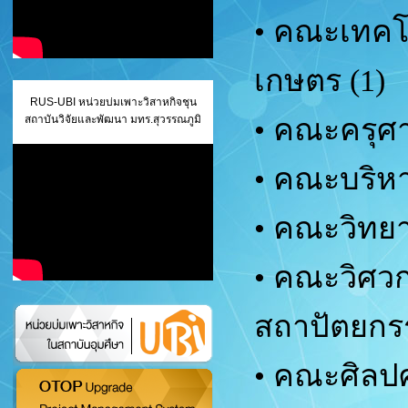
• คณะเทคโ
เกษตร (1)
RUS-UBI หน่วยบ่มเพาะวิสาหกิจชุน
สถาบันวิจัยและพัฒนา มทร.สุวรรณภูมิ
• คณะครุศา
• คณะบริห
• คณะวิทย
•
คณะวิศว
สถาปัตยกร
• คณะศิลปศ